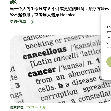
象
当一个人的生命只有 6 个月或更短的时间，治疗方法已
经不起作用，或者病人选择.Hospice .
更多信息
To
st
te
or
ma
居家护理
2023 年 1 月