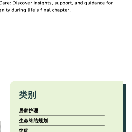
re: Discover insights, support, and guidance for
nity during life’s final chapter.
类别
居家护理
生命终结规划
绝症