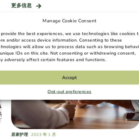
更多信息
Manage Cookie Consent
 provide the best experiences, we use technologies like cookies 
ore and/or access device information. Consenting to these
chnologies will allow us to process data such as browsing behavi
 unique IDs on this site. Not consenting or withdrawing consent,
y adversely affect certain features and functions.
Accept
Opt-out preferences
居家护理
2023 年 1 月