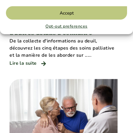
Accept
Soins à domicile
Février 2023
Les 5 étapes des soins Palliative , et
Opt-out preferences
d'autres détails à connaître
De la collecte d'informations au deuil,
découvrez les cinq étapes des soins palliative
et la manière de les aborder sur .....
Lire la suite