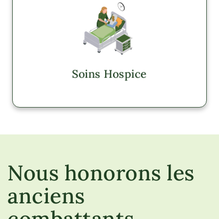
Soins Hospice
AZ, CO, GA, UT
Explorer
Soins Hospice
Nous honorons les
anciens
combattants