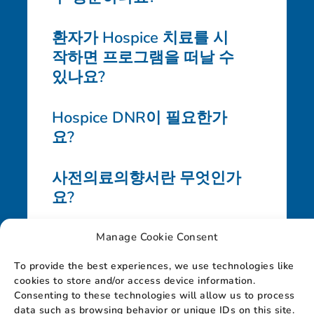
환자가 Hospice 치료를 시
작하면 프로그램을 떠날 수
있나요?
Hospice DNR이 필요한가
요?
사전의료의향서란 무엇인가
요?
Hospice 환자도 병원에 갈
Manage Cookie Consent
수 있나요?
To provide the best experiences, we use technologies like
cookies to store and/or access device information.
Hospice 환자도 병원에 갈
Consenting to these technologies will allow us to process
data such as browsing behavior or unique IDs on this site.