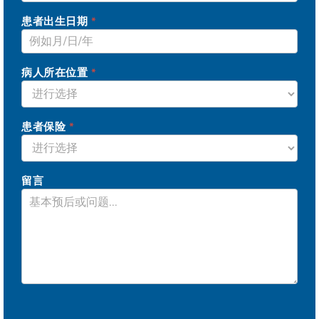
患者出生日期
*
病人所在位置
*
患者保险
*
病
人
留言
的
保
险