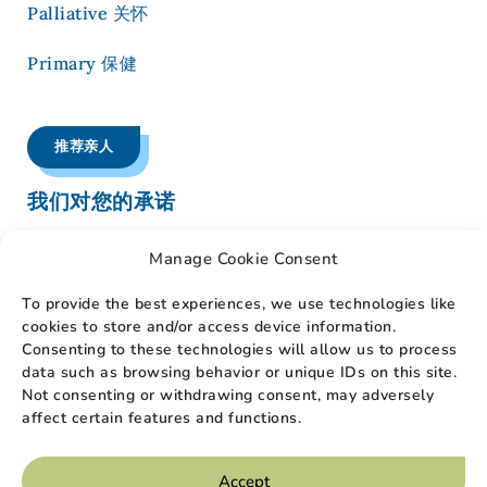
Palliative 关怀
Primary 保健
推荐亲人
我们对您的承诺
我们的护理人员将
以最大的尊重和同情为您的亲人和家
Manage Cookie Consent
人
提供帮助和安慰
。
我们始终将病人的需求放在第一
位。
To provide the best experiences, we use technologies like
cookies to store and/or access device information.
我们的专业护理人员为患者提供以下服务
Consenting to these technologies will allow us to process
知识渊博、高素质和富有同情心的护理
data such as browsing behavior or unique IDs on this site.
安慰陷入困境的家庭成员
Not consenting or withdrawing consent, may adversely
满足社交、情感和精神需求的疗法
affect certain features and functions.
方便快捷的个性化居家护理
行业领先的医疗设备和用品
Accept