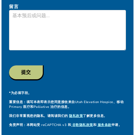
病
人
留言
的
保
险
提交
*为必填字段。
重要信息：
填写本表即表示您同意接收来自Utah Elevation Hospice、移动
Primary 医疗和Palliative 治疗的信息。
我们非常重视您的隐私。请阅读我们的
隐私政策
了解更多信息。
免责声明：
本网站受 reCAPTCHA v3 和
谷歌隐私政策
和
服务条款
申请。