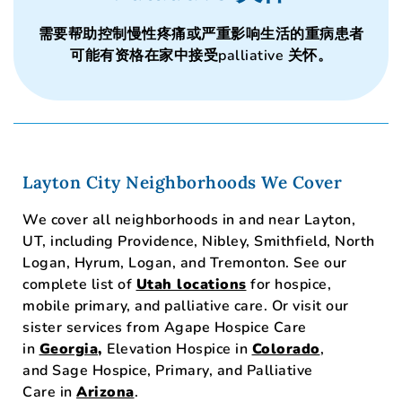
需要帮助控制慢性疼痛或严重影响生活的重病患者
可能有资格在家中接受palliative 关怀。
Layton City Neighborhoods We Cover
We cover all neighborhoods in and near Layton,
UT, including Providence, Nibley, Smithfield, North
Logan, Hyrum, Logan, and Tremonton. See our
complete list of
Utah locations
for hospice,
mobile primary, and palliative care. Or visit our
sister services from Agape Hospice Care
in
Georgia
,
Elevation Hospice in
Colorado
,
and Sage Hospice, Primary, and Palliative
Care in
Arizona
.