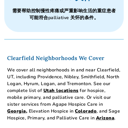
需要帮助控制慢性疼痛或严重影响生活的重症患者
可能符合palliative 关怀的条件。
Clearfield Neighborhoods We Cover
We cover all neighborhoods in and near Clearfield,
UT, including Providence, Nibley, Smithfield, North
Logan, Hyrum, Logan, and Tremonton. See our
complete list of
Utah locations
for hospice,
mobile primary, and palliative care. Or visit our
sister services from Agape Hospice Care in
Georgia
,
Elevation Hospice in
Colorado
, and
Sage
Hospice, Primary, and Palliative Care
in
Arizona
.