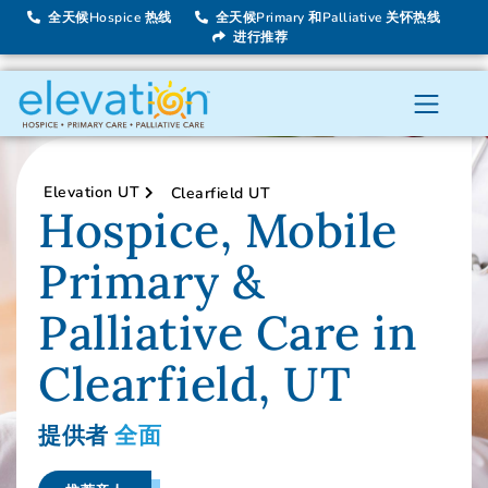
全天候Hospice 热线
全天候Primary 和Palliative 关怀热线
进行推荐
Elevation UT
Clearfield UT
Hospice, Mobile
Primary &
Palliative Care in
Clearfield, UT
提供者
全面