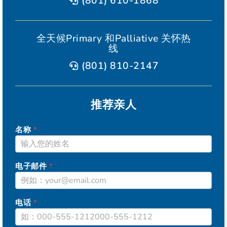
(801) 610-1868
全天候Primary 和Palliative 关怀热
线
(801) 810-2147
推荐亲人
名称
*
ELEVATION
电子邮件
*
电话
*