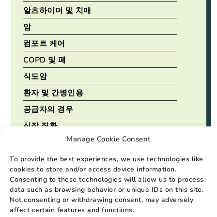
알츠하이머 및 치매
암
컴포트 케어
COPD 및 폐
식도암
환자 및 간병인용
공급자의 경우
심장 질환
Manage Cookie Consent
모든 태그 보기
To provide the best experiences, we use technologies like
인기 리소스
cookies to store and/or access device information.
Consenting to these technologies will allow us to process
data such as browsing behavior or unique IDs on this site.
Not consenting or withdrawing consent, may adversely
affect certain features and functions.