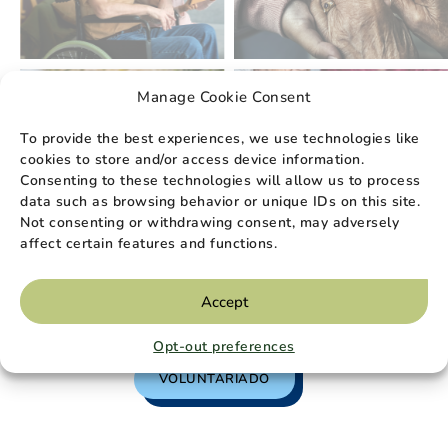
Manage Cookie Consent
To provide the best experiences, we use technologies like
cookies to store and/or access device information.
Consenting to these technologies will allow us to process
data such as browsing behavior or unique IDs on this site.
Not consenting or withdrawing consent, may adversely
affect certain features and functions.
¿Tu
mayor regalo
? El
tiempo
Accept
que compartes
.
Opt-out preferences
VOLUNTARIADO