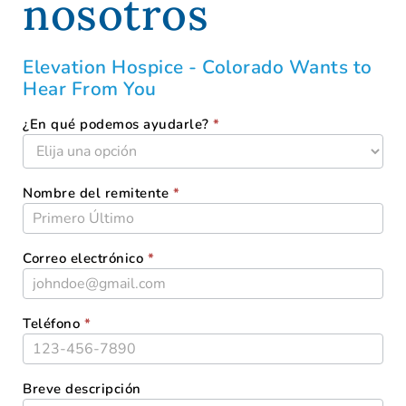
nosotros
Elevation Hospice - Colorado Wants to
Hear From You
¿En qué podemos ayudarle?
*
ELEVATION-
CO-
CONTACT-
US-
Nombre del remitente
*
REFERRAL
Correo electrónico
*
Teléfono
*
Breve descripción