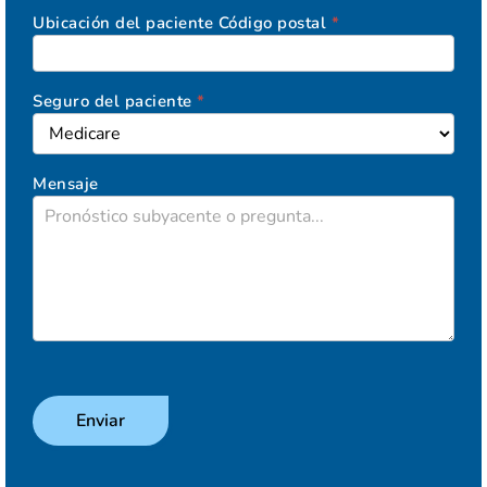
Ubicación del paciente Código postal
*
Seguro del paciente
*
Seguro
del
Mensaje
paciente
Enviar