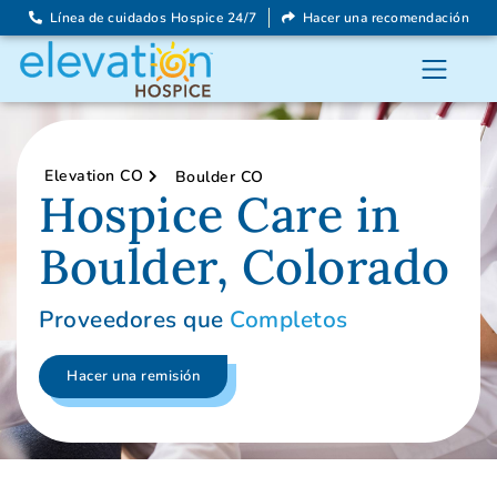
Línea de cuidados Hospice 24/7
Hacer una recomendación
Elevation CO
Boulder CO
Hospice Care in
Boulder, Colorado
Proveedores que
Completos
Hacer una remisión