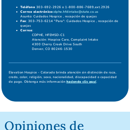
Teléfono
303-692-2926 o 1-800-886-7689,ext.2926
Correo electrónico
cdphe.hfdintake@state.co.us
Asunto: Cuidados Hospice , recepción de quejas
Fax
: 303-753-6214 "Para": Cuidados Hospice , recepción de
quejas
Correo
:
CDPHE, HFEMSD-C1
Atención: Hospice Care, Complaint Intake
4300 Cherry Creek Drive South
Denver, CO 80246-1530
Elevation Hospice - Colorado brinda atención sin distinción de raza,
credo, color, religión, sexo, nacionalidad, discapacidad o capacidad
de pago. Obtenga más información
haciendo clic aquí
.
Opiniones de