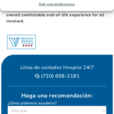
to eliminate or diminish any discomfort associated
Opt-out preferences
with the care process in order to maintain an
overall comfortable end-of-life experience for all
involved.
Línea de cuidados Hospice 24/7
(720) 608-2181
Haga una recomendación:
¿Cómo podemos ayudarle?
*
ELEVATION