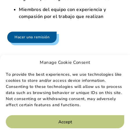
Miembros del equipo con experiencia y
compasión por el trabajo que realizan
Hacer una remisión
Manage Cookie Consent
Honramos a los veteranos
To provide the best experiences, we use technologies like
cookies to store and/or access device information.
Elevation professionals go above and beyond in
Consenting to these technologies will allow us to process
not only recognizing and acknowledging the
data such as browsing behavior or unique IDs on this site.
service of veterans but also respecting the
Not consenting or withdrawing consent, may adversely
sacrifices made by these individuals. Medical
affect certain features and functions.
professionals in at home hospice are mindful of
potential physical and psychological trauma
Accept
triggers that may exist during care visits and seek