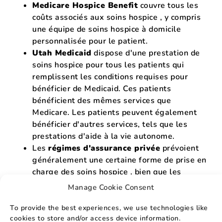
Medicare Hospice Benefit
couvre tous les
coûts associés aux soins hospice , y compris
une équipe de soins hospice à domicile
personnalisée pour le patient.
Utah Medicaid
dispose d'une prestation de
soins hospice pour tous les patients qui
remplissent les conditions requises pour
bénéficier de Medicaid. Ces patients
bénéficient des mêmes services que
Medicare. Les patients peuvent également
bénéficier d'autres services, tels que les
prestations d'aide à la vie autonome.
Les
régimes d'assurance privée
prévoient
généralement une certaine forme de prise en
charge des soins hospice , bien que les
services puissent être soumis à une quote-
Manage Cookie Consent
part. L'équipe administrative d'Elevationpeut
aider les patients à comprendre ce que leurs
To provide the best experiences, we use technologies like
cookies to store and/or access device information.
polices couvrent et quelles limites et