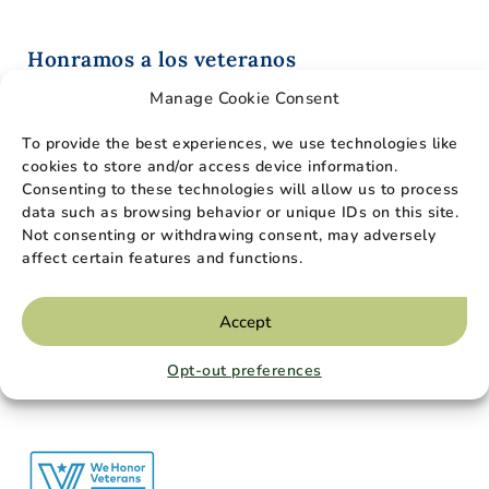
Honramos a los veteranos
Manage Cookie Consent
Los profesionales de Agape van más allá, no sólo
reconociendo y agradeciendo el servicio de los
To provide the best experiences, we use technologies like
veteranos, sino también respetando los sacrificios
cookies to store and/or access device information.
realizados por estas personas. Los profesionales
Consenting to these technologies will allow us to process
médicos son conscientes de los posibles
data such as browsing behavior or unique IDs on this site.
desencadenantes de traumas físicos y psicológicos
Not consenting or withdrawing consent, may adversely
affect certain features and functions.
que pueden existir durante las visitas de atención
y tratan de eliminar o disminuir cualquier
incomodidad asociada con el proceso de atención
Accept
con el fin de mantener una experiencia general
cómoda al final de la vida para todos los
Opt-out preferences
involucrados.