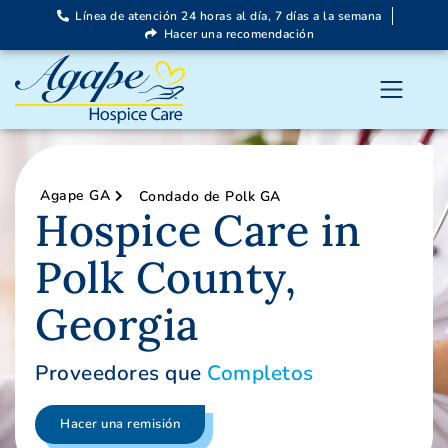
Línea de atención 24 horas al día, 7 días a la semana
Hacer una recomendación
Agape GA
Condado de Polk GA
Hospice Care in
Polk County,
Georgia
Proveedores que
Completos
Hacer una remisión