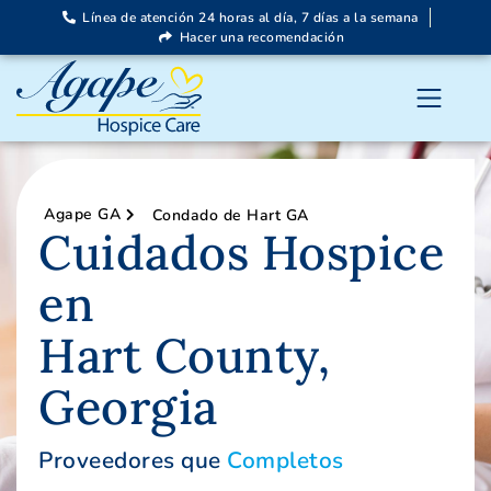
Línea de atención 24 horas al día, 7 días a la semana
Hacer una recomendación
Agape GA
Condado de Hart GA
Cuidados Hospice
en
Hart County,
Georgia
Proveedores que
Completos