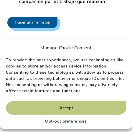
compasión por el trabajo que realizan
Hacer una remisión
Manage Cookie Consent
Honramos a los veteranos
To provide the best experiences, we use technologies like
cookies to store and/or access device information.
Los profesionales de Agape van más allá, no sólo
Consenting to these technologies will allow us to process
reconociendo y agradeciendo el servicio de los
data such as browsing behavior or unique IDs on this site.
veteranos, sino también respetando los sacrificios
Not consenting or withdrawing consent, may adversely
affect certain features and functions.
realizados por estas personas. Los profesionales
médicos son conscientes de los posibles
desencadenantes de traumas físicos y psicológicos
Accept
que pueden existir durante las visitas de atención
y tratan de eliminar o disminuir cualquier
Opt-out preferences
incomodidad asociada con el proceso de atención