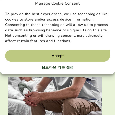
Manage Cookie Consent
To provide the best experiences, we use technologies like
cookies to store and/or access device information.
말기 질환
2025년 3월
Consenting to these technologies will allow us to process
data such as browsing behavior or unique IDs on this site.
말기 만성 폐쇄성 폐질환 Hospice 케
Not consenting or withdrawing consent, may adversely
어
affect certain features and functions.
COPD hospice 케어는 임종이 다가옴에 따라 사
랑하는 사람과 그 가족에게 편안함과 평화를 보장
Accept
하는 데 도움이 될 수 있습니다...
자세히 보기
옵트아웃 기본 설정