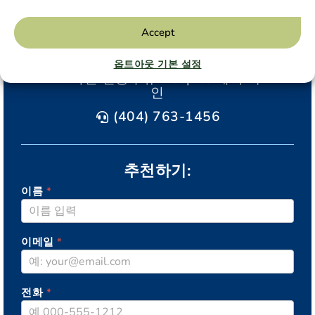
Accept
옵트아웃 기본 설정
24시간 연중무휴 Hospice 케어 라
인
(404) 763-1456
추천하기:
이름
*
AGAPE
이메일
*
전화
*