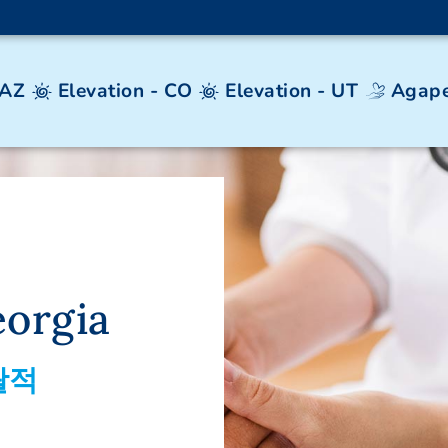
 AZ
Elevation - CO
Elevation - UT
Agape
eorgia
괄적