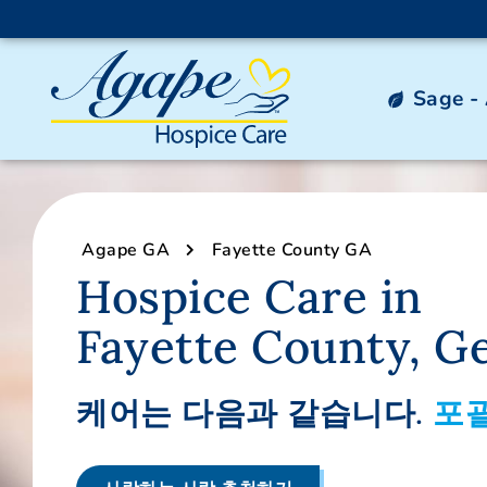
Sage -
Agape GA
Fayette County GA
Hospice Care in
Fayette County, G
케어는 다음과 같습니다.
포